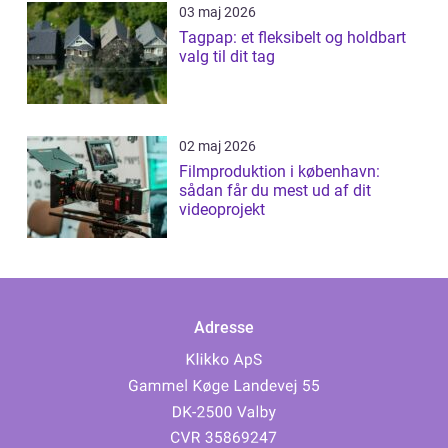
03 maj 2026
Tagpap: et fleksibelt og holdbart
valg til dit tag
02 maj 2026
Filmproduktion i københavn:
sådan får du mest ud af dit
videoprojekt
Adresse